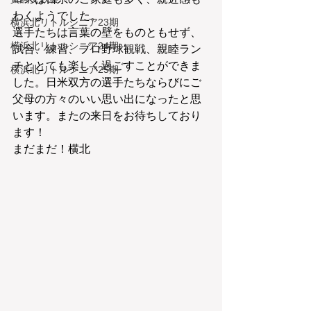
わくようでした。
横浜北リトルシニア23期
選手たちは言葉の壁をものともせず、
横浜北リトルシニア24期
試合、練習、プロ野球観戦、親睦ラン
チととても楽しく過ごすことができま
横浜北リトルシニア25期
した。日米双方の選手たちならびにご
父母の方々のいい思い出になったと思
います。またの来日をお待ちしており
ます！　
まだまだ！横北