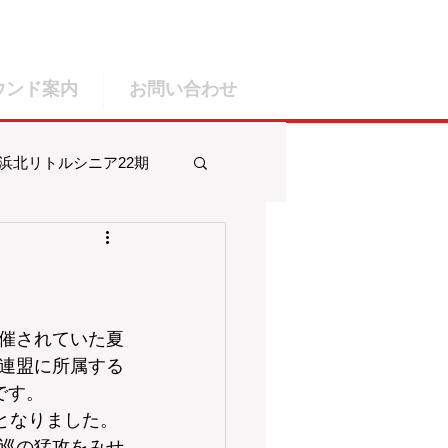
ウンド案内
お問い合わせ
浜北リトルシニア22期
ルシニア25期
催されていた夏
連盟に所属する
です。
となりました。
巡の猛攻をみせ