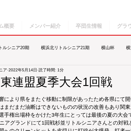
ム概要
メンバー紹介
卒団生情報
グラ
トルシニア20期
横浜北リトルシニア21期
横山杯
横
ニア
2022年5月14日
読了時間: 1分
北リトルシニア23期
横浜北リトルシニア24期
横浜北リト
年関東連盟夏季大会1回戦
響により県をまたぐ移動に制限があったため各県にて開
はまだまだ油断はできないものの状況の改善もあり関東
選手権出場枠をかけた3年生にとっては最後の夏の大会
シニアグランドにて1回戦杉並リトルシニアさんとの対戦
間へのクリーンヒットを皮切りに打線が大爆発、打者一