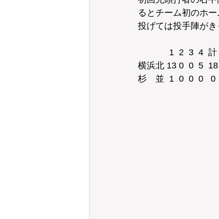
るとチーム初のホー
投げては投手陣がき
　　　  1  2  3  4  計
横浜北 13 0  0  5  18
杉　並  1  0  0  0   0 