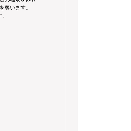
を奪います。
す。