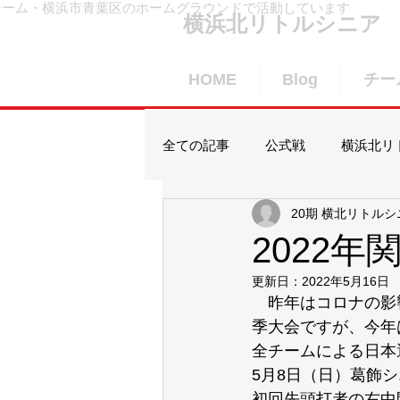
チーム・横浜市青葉区のホームグラウンドで活動しています
横浜北リトルシニア
HOME
Blog
チー
全ての記事
公式戦
横浜北リ
20期 横北リトルシ
合宿
賀詞交歓会
横浜
2022
更新日：
2022年5月16日
　昨年はコロナの影
季大会ですが、今年
全チームによる日本
5月8日（日）葛飾
初回先頭打者の右中