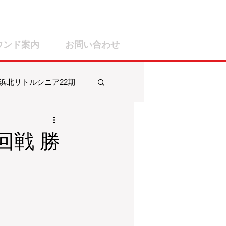
ウンド案内
お問い合わせ
浜北リトルシニア22期
ルシニア25期
回戦 勝