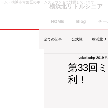
チーム・横浜市青葉区のホームグラウンドで活動しています
横浜北リトルシニア
HOME
Blog
チー
全ての記事
公式戦
横浜北リ
yokokitahp
2019年
合宿
賀詞交歓会
横浜
第33回
利！