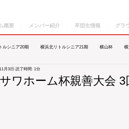
ム概要
メンバー紹介
卒団生情報
グラ
トルシニア20期
横浜北リトルシニア21期
横山杯
横
11月3日
読了時間: 1分
北リトルシニア23期
横浜北リトルシニア24期
横浜北リト
ミサワホーム杯親善大会 3