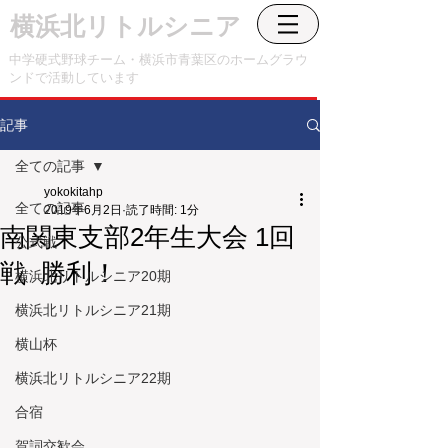
横浜北リトルシニア
中学硬式野球チーム・横浜市青葉区のホームグラウ
ンドで活動しています
記事
全ての記事
yokokitahp
全ての記事
2019年6月2日
読了時間: 1分
南関東支部2年生大会 1回
公式戦
戦 勝利！
横浜北リトルシニア20期
横浜北リトルシニア21期
横山杯
横浜北リトルシニア22期
合宿
賀詞交歓会