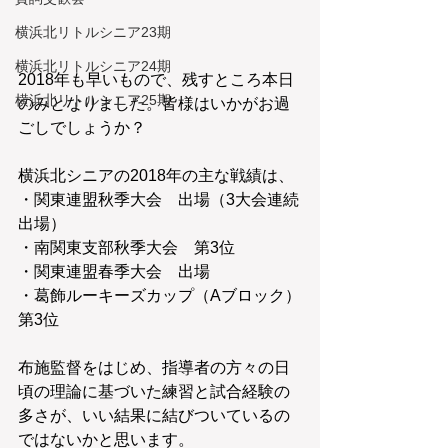
横浜北リトルシニア23期
横浜北リトルシニア24期
2018年も早いもので、残すところ本日
横浜北リトルシニア25期
のみとなりました。皆様はいかがお過
ごしでしょうか？
横浜北シニアの2018年の主な戦績は、
・関東連盟秋季大会　出場（3大会連続
出場）
・南関東支部秋季大会　第3位
・関東連盟春季大会　出場
・葛飾ルーキーズカップ（Aブロック）
第3位
布施監督をはじめ、指導者の方々の日
頃の理論に基づいた練習と試合経験の
多さが、いい結果に結びついているの
ではないかと思います。