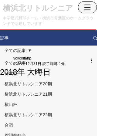
横浜北リトルシニア
中学硬式野球チーム・横浜市青葉区のホームグラウ
ンドで活動しています
記事
全ての記事
yokokitahp
全ての記事
2018年12月31日
読了時間: 1分
2018年 大晦日
公式戦
横浜北リトルシニア20期
横浜北リトルシニア21期
横山杯
横浜北リトルシニア22期
合宿
賀詞交歓会