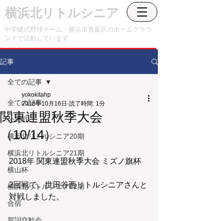
横浜北リトルシニア
中学硬式野球チーム・横浜市青葉区のホームグラウ
ンドで活動しています
記事
全ての記事
yokokitahp
全ての記事
2018年10月16日
読了時間: 1分
関東連盟秋季大会
公式戦
（10/14）
横浜北リトルシニア20期
横浜北リトルシニア21期
2018年 関東連盟秋季大会 ミズノ旗杯
横山杯
2回戦で、世田谷西リトルシニアさんと
横浜北リトルシニア22期
対戦しました。
合宿
賀詞交歓会