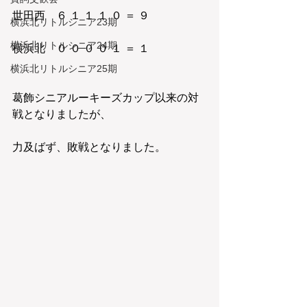
世田西　６ １ １ １ ０ ＝ ９
横浜北リトルシニア23期
横浜北リトルシニア24期
横浜北　０ ０ ０ ０ １ ＝ １
横浜北リトルシニア25期
葛飾シニアルーキーズカップ以来の対
戦となりましたが、
力及ばず、敗戦となりました。