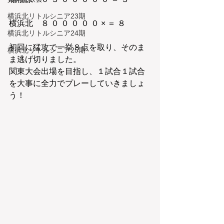
横浜北リトルシニア23期
横浜北　８ ０ ０ ０ ０ ０ × ＝ ８
横浜北リトルシニア24期
初回に猛攻で一挙８点を取り、そのま
横浜北リトルシニア25期
ま逃げ切りました。
関東大会出場を目指し、１試合１試合
を大事に全力でプレーしていきましょ
う！