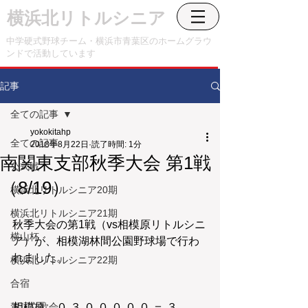
横浜北リトルシニア
中学硬式野球チーム・横浜市青葉区のホームグラウ
ンドで活動しています
記事
全ての記事
yokokitahp
全ての記事
2018年8月22日
読了時間: 1分
南関東支部秋季大会 第1戦
公式戦
（8/19）
横浜北リトルシニア20期
横浜北リトルシニア21期
秋季大会の第1戦（vs相模原リトルシニ
横山杯
ア）が、相模湖林間公園野球場で行わ
れました。
横浜北リトルシニア22期
合宿
賀詞交歓会
相模原　０ ３ ０ ０ ０ ０ ０ ＝ ３