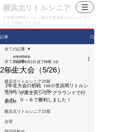
横浜北リトルシニア
中学硬式野球チーム・横浜市青葉区のホームグラウ
ンドで活動しています
記事
全ての記事
yokokitahp
全ての記事
2018年6月1日
読了時間: 1分
2年生大会（5/26）
公式戦
横浜北リトルシニア20期
2年生大会の初戦（vs小笠浜岡リトルシ
横浜北リトルシニア21期
ニア）が富士宮シニアグラウンドで行
われ、０－６で勝利しました！
横山杯
横浜北リトルシニア22期
合宿
賀詞交歓会