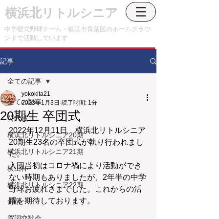
横浜北リトルシニア
中学硬式野球チーム・横浜市青葉区のホームグラウ
ンドで活動しています
記事
全ての記事
yokokita21
全ての記事
2023年1月3日
読了時間: 1分
20期生 卒団式
公式戦
2022年12月11日　横浜北リトルシニア
横浜北リトルシニア20期
20期生23名の卒団式が執り行われまし
横浜北リトルシニア21期
た。
入団当初はコロナ禍により活動ができ
横山杯
ない時期もありましたが、2年半の中学
横浜北リトルシニア22期
野球お疲れさまでした。これからの活
躍を期待しております。
合宿
賀詞交歓会