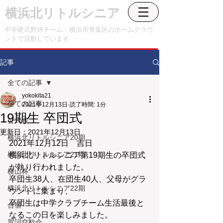
横浜北リトルシニア
中学硬式野球チーム・横浜市青葉区のホームグラウ
ンドで活動しています
記事
全ての記事
yokokita21
全ての記事
2021年12月13日
読了時間: 1分
19期生 卒団式
公式戦
更新日：
2021年12月13日
横浜北リトルシニア20期
2021年12月12日　吉日
横浜北リトルシニア21期
横浜北リトルシニア第19期生の卒団式
が執り行われました。
横山杯
卒団生38人、在団生40人、父母がグラ
横浜北リトルシニア22期
ウンドに集まり、
卒団生は中学クラブチーム生活最後と
合宿
なるこの日を楽しみました。
賀詞交歓会