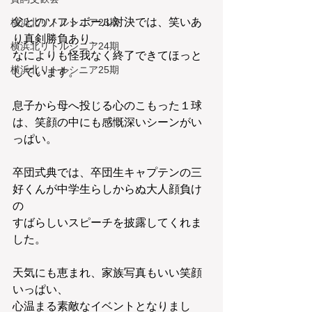
父とのソフトボール対決では、笑いあ
横浜北リトルシニア23期
り真剣勝負あり、
横浜北リトルシニア24期
なによりも怪我なく終了できてほっと
横浜北リトルシニア25期
しています。
息子から母へ投じる心のこもった１球
は、笑顔の中にも感慨深いシーンがい
っぱい。
卒団式典では、卒団生キャプテンの三
好くんが中学生らしからぬ大人顔負け
の
すばらしいスピーチを披露してくれま
した。
天気にも恵まれ、家族写真もいい笑顔
いっぱい、
心温まる素敵なイベントとなりまし