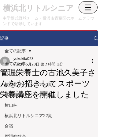
横浜北リトルシニア
中学硬式野球チーム・横浜市青葉区のホームグラウ
ンドで活動しています
記事
全ての記事
yokokita023
全ての記事
2023年5月28日
読了時間: 2分
管理栄養士の古池久美子さ
公式戦
んをお招きしてスポーツ
横浜北リトルシニア20期
栄養講座を開催しました
横浜北リトルシニア21期
横山杯
横浜北リトルシニア22期
合宿
賀詞交歓会