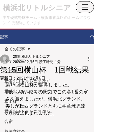
横浜北リトルシニア
中学硬式野球チーム・横浜市青葉区のホームグラウ
ンドで活動しています
記事
全ての記事
20期 横北リトルシニア
全ての記事
2020年12月5日
読了時間: 1分
第15回横山杯 1回戦結果
公式戦
更新日：
2021年12月6日
横浜北リトルシニア20期
第15回横山杯が開幕しました。
横浜北リトルシニア21期
朝からあいにくの天気でこの冬1番の寒
さを迎えましたが、横浜北グランド、
横山杯
美しが丘西グランドともに学童球児達
横浜北リトルシニア22期
の熱気に包まれました。
合宿
賀詞交歓会