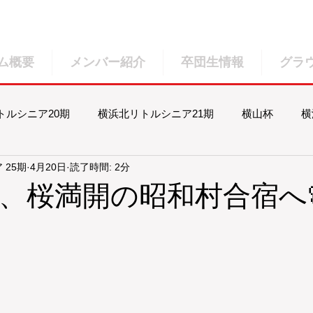
ム概要
メンバー紹介
卒団生情報
グラ
トルシニア20期
横浜北リトルシニア21期
横山杯
横
 25期
4月20日
読了時間: 2分
北リトルシニア23期
横浜北リトルシニア24期
横浜北リト
期、桜満開の昭和村合宿へ