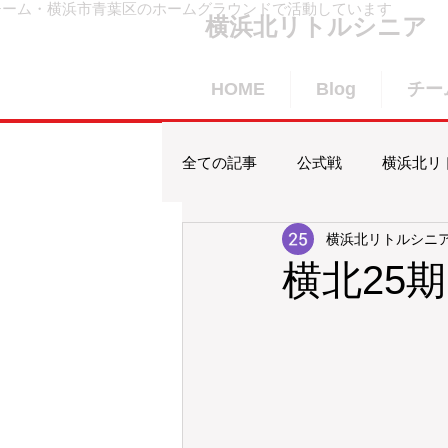
チーム・横浜市青葉区のホームグラウンドで活動しています
横浜北リトルシニア
HOME
Blog
チー
全ての記事
公式戦
横浜北リ
横浜北リトルシニア
合宿
賀詞交歓会
横浜
横北25