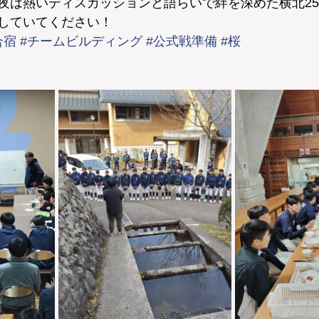
夜は熱いディスカッションと語らいで絆を深めた横北25
していてください！
合宿
#チームビルディング
#公式戦準備
#桜