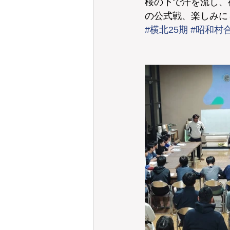
桜の下で汗を流し、
の公式戦、楽しみに
#横北25期
#昭和村