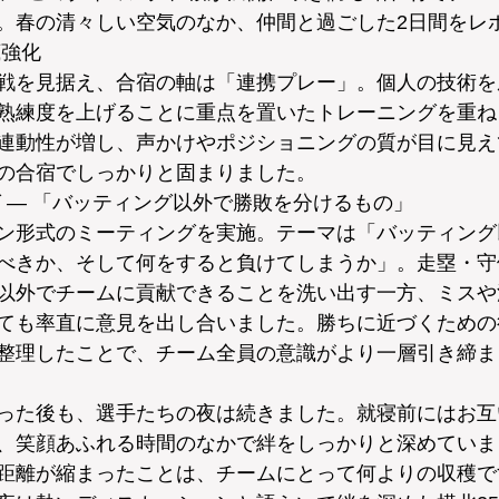
。春の清々しい空気のなか、仲間と過ごした2日間をレ
底強化
戦を見据え、合宿の軸は「連携プレー」。個人の技術を
熟練度を上げることに重点を置いたトレーニングを重ね
連動性が増し、声かけやポジショニングの質が目に見え
の合宿でしっかりと固まりました。
グ — 「バッティング以外で勝敗を分けるもの」
ン形式のミーティングを実施。テーマは「バッティング
べきか、そして何をすると負けてしまうか」。走塁・守
以外でチームに貢献できることを洗い出す一方、ミスや
ても率直に意見を出し合いました。勝ちに近づくための
整理したことで、チーム全員の意識がより一層引き締ま
った後も、選手たちの夜は続きました。就寝前にはお互
、笑顔あふれる時間のなかで絆をしっかりと深めていま
距離が縮まったことは、チームにとって何よりの収穫で