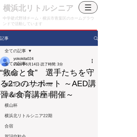
横浜北リトルシニア
中学硬式野球チーム・横浜市青葉区のホームグラウ
ンドで活動しています
記事
全ての記事
yokokita024
全ての記事
2024年6月14日
読了時間: 3分
“救命と食” 選手たちを守
公式戦
る2つのサポート ～AED講
横浜北リトルシニア20期
習＆食育講座 開催～
横浜北リトルシニア21期
横山杯
横浜北リトルシニア22期
合宿
賀詞交歓会