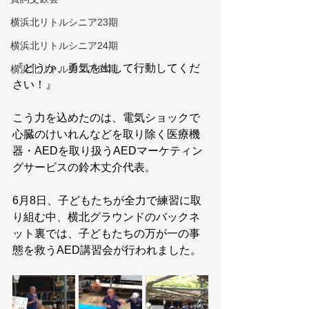
横浜北リトルシニア23期
横浜北リトルシニア24期
『どうか、勇気を出して行動してくだ
横浜北リトルシニア25期
さい！』
こう力を込めたのは、電気ショックで
心臓のけいれんなどを取り除く医療機
器・AEDを取り扱うAEDマーケティン
グサービスの鈴木丈介代表。
6月8日、子どもたちが全力で練習に取
り組む中、横北グラウンドのバックネ
ット裏では、子どもたちの万が一の事
態を救うAED講習会が行われました。