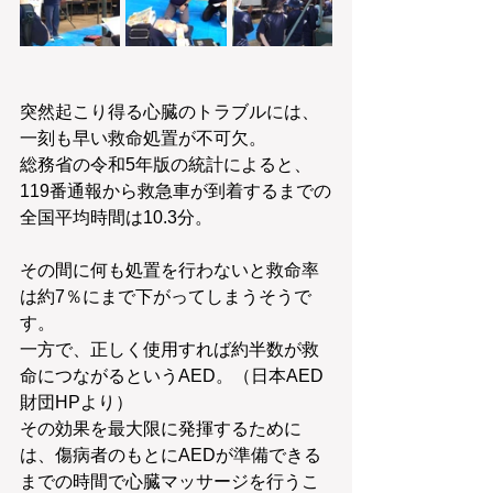
突然起こり得る心臓のトラブルには、
一刻も早い救命処置が不可欠。
総務省の令和5年版の統計によると、
119番通報から救急車が到着するまでの
全国平均時間は10.3分。
その間に何も処置を行わないと救命率
は約7％にまで下がってしまうそうで
す。
一方で、正しく使用すれば約半数が救
命につながるというAED。（日本AED
財団HPより）
その効果を最大限に発揮するために
は、傷病者のもとにAEDが準備できる
までの時間で心臓マッサージを行うこ