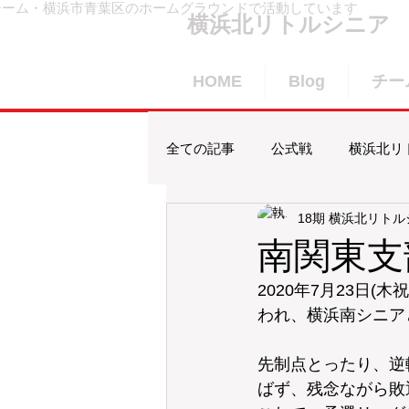
チーム・横浜市青葉区のホームグラウンドで活動しています
横浜北リトルシニア
HOME
Blog
チー
全ての記事
公式戦
横浜北リ
18期 横浜北リト
合宿
賀詞交歓会
横浜
南関東支
2020年7月23日
われ、横浜南シニア
先制点とったり、逆
ばず、残念ながら敗