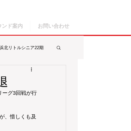
ウンド案内
お問い合わせ
浜北リトルシニア22期
ルシニア25期
退
リーグ3回戦が行
が、惜しくも及