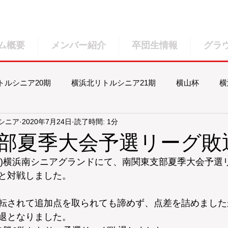
ム概要
メンバー紹介
卒団生情報
グラ
トルシニア20期
横浜北リトルシニア21期
横山杯
横
ルシニア
2020年7月24日
読了時間: 1分
北リトルシニア23期
横浜北リトルシニア24期
横浜北リト
部夏季大会予選リーグ敗
(木祝)横浜南シニアグランドにて、南関東支部夏季大会予選
と対戦しました。
転されて追加点を取られても諦めず、点差を詰めました
退となりました。