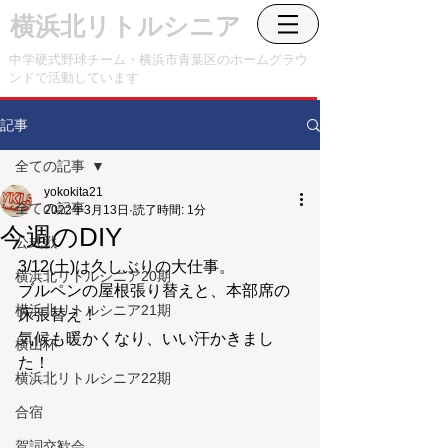
横浜北リトルシニア
中学硬式野球チーム・横浜市青葉区のホームグラウ
ンドで活動しています
記事
全ての記事
yokokita21
全ての記事
2022年3月13日
読了時間: 1分
今週のDIY
公式戦
3/12(土)は久しぶりの大仕事。
横浜北リトルシニア20期
ブルペンの屋根張り替えと、本部席の
横浜北リトルシニア21期
床張替え！
気候も暖かくなり、いい汗かきまし
横山杯
た！
横浜北リトルシニア22期
合宿
賀詞交歓会